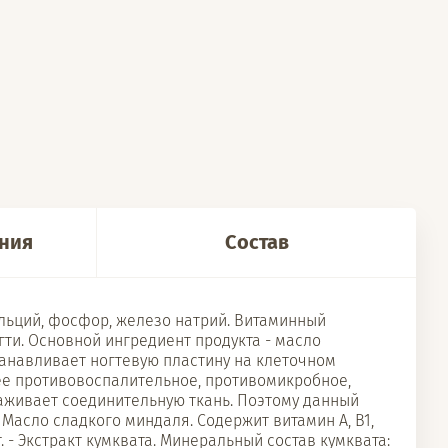
ния
Состав
альций, фосфор, железо натрий. Витаминный
гти. Основной ингредиент продукта - масло
анавливает ногтевую пластину на клеточном
щее противовоспалительное, противомикробное,
лаживает соединительную ткань. Поэтому данный
 Масло сладкого миндаля. Содержит витамин А, В1,
т. - Экстракт кумквата. Минеральный состав кумквата: