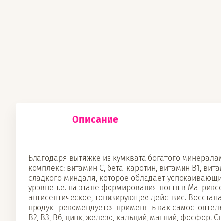
Описание
Благодаря вытяжке из кумквата богатого минералам
комплекс: витамин С, бета-каротин, витамин В1, ви
сладкого миндаля, которое обладает успокаивающ
уровне т.е. на этапе формирования ногтя в Матри
антисептическое, тонизирующее действие. Восстан
продукт рекомендуется применять как самостоятельн
В2, В3, В6, цинк, железо, кальций, магний, фосфор. 