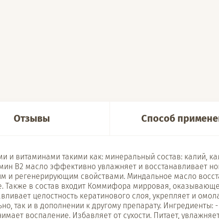
Отзывы
Способ примене
и и витаминами такими как: минеральный состав: калий, к
тамин В2 масло эффективно увлажняет и восстанавливает но
им и регенерирующим свойствами. Миндальное масло восст
ксе. Также в состав входит Коммифора мирровая, оказываю
авливает целостность кератинового слоя, укрепляет и омо
о, так и в дополнении к другому препарату. Ингредиенты: -
Снимает воспаление. Избавляет от сухости. Питает, увлажняе